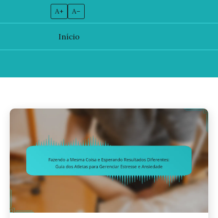
A+
A–
Início
Skip
to
content