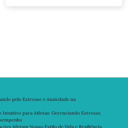
gando pelo Estresse e Ansiedade na
Intuitivo para Atletas: Gerenciando Estresse,
esempenho
ões Afetam Nosso Estilo de Vida e Resiliência