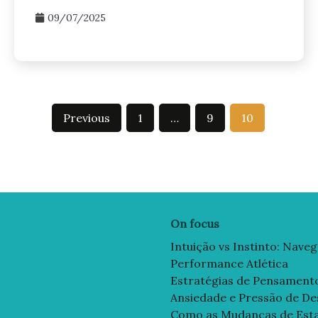
09/07/2025
Previous
1
…
9
10
On focus
Intuição vs Instinto: Nave
Performance Atlética
Estratégias de Pensamento 
Ansiedade e Pressão de D
Como as Mudanças de Estaç