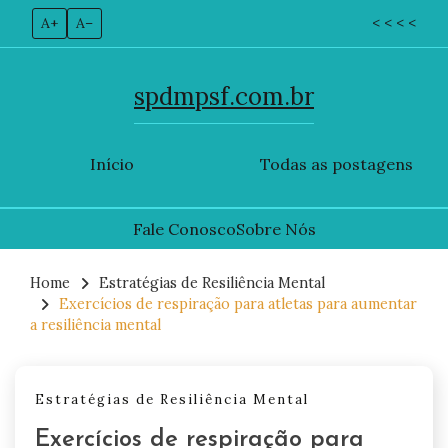
A+
A–
< < < <
spdmpsf.com.br
Início
Todas as postagens
Fale Conosco
Sobre Nós
Skip
to
Home
Estratégias de Resiliência Mental
Exercícios de respiração para atletas para aumentar
content
a resiliência mental
Estratégias de Resiliência Mental
Exercícios de respiração para