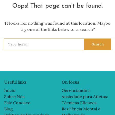
Oops! That page can’t be found.
It looks like nothing was found at this location. Maybe
try one of the links below or a search?
Search
for:
Useful links
On focus
Início
Gerenciando a
Sobre Nós
Ansiedade para Atletas:
Fale Conosco
Técnicas Eficazes,
Blog
Resiliência Mental e
Política de Privacidade
Melhoria de