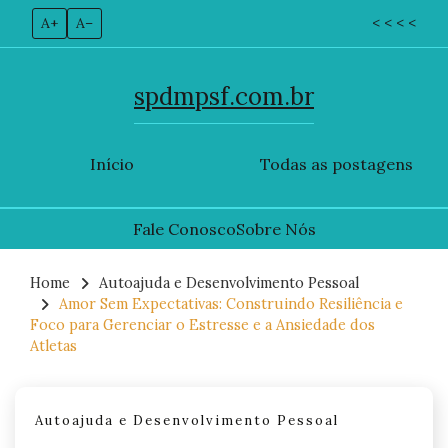
A+
A–
< < < <
spdmpsf.com.br
Início
Todas as postagens
Fale Conosco
Sobre Nós
Skip
to
Home
Autoajuda e Desenvolvimento Pessoal
Amor Sem Expectativas: Construindo Resiliência e
content
Foco para Gerenciar o Estresse e a Ansiedade dos
Atletas
Autoajuda e Desenvolvimento Pessoal