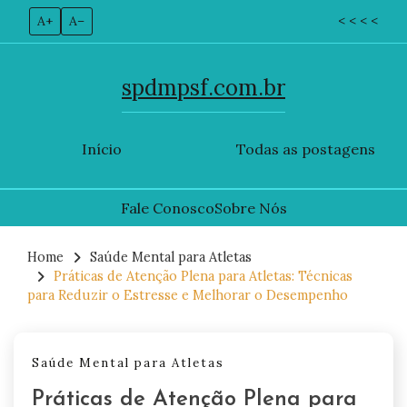
A+
A–
< < < <
spdmpsf.com.br
Início
Todas as postagens
Fale Conosco
Sobre Nós
Skip
to
Home
Saúde Mental para Atletas
Práticas de Atenção Plena para Atletas: Técnicas
content
para Reduzir o Estresse e Melhorar o Desempenho
Saúde Mental para Atletas
Práticas de Atenção Plena para