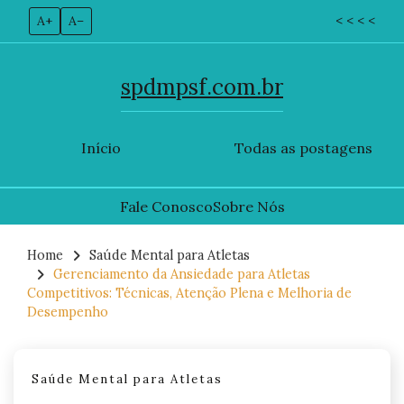
A+
A–
< < < <
spdmpsf.com.br
Início
Todas as postagens
Fale Conosco
Sobre Nós
Skip
to
Home
Saúde Mental para Atletas
Gerenciamento da Ansiedade para Atletas
content
Competitivos: Técnicas, Atenção Plena e Melhoria de
Desempenho
Saúde Mental para Atletas