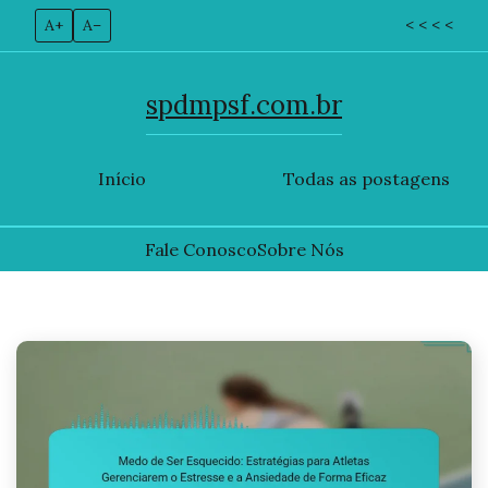
A+
A–
< < < <
spdmpsf.com.br
Início
Todas as postagens
Fale Conosco
Sobre Nós
Skip
to
content